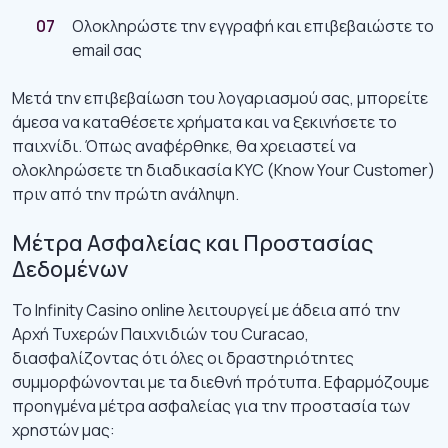
Ολοκληρώστε την εγγραφή και επιβεβαιώστε το
email σας
Μετά την επιβεβαίωση του λογαριασμού σας, μπορείτε
άμεσα να καταθέσετε χρήματα και να ξεκινήσετε το
παιχνίδι. Όπως αναφέρθηκε, θα χρειαστεί να
ολοκληρώσετε τη διαδικασία KYC (Know Your Customer)
πριν από την πρώτη ανάληψη.
Μέτρα Ασφαλείας και Προστασίας
Δεδομένων
Το Infinity Casino online λειτουργεί με άδεια από την
Αρχή Τυχερών Παιχνιδιών του Curacao,
διασφαλίζοντας ότι όλες οι δραστηριότητες
συμμορφώνονται με τα διεθνή πρότυπα. Εφαρμόζουμε
προηγμένα μέτρα ασφαλείας για την προστασία των
χρηστών μας: