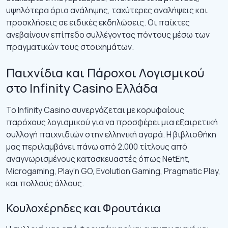
υψηλότερα όρια ανάληψης, ταχύτερες αναλήψεις και
προσκλήσεις σε ειδικές εκδηλώσεις. Οι παίκτες
ανεβαίνουν επίπεδο συλλέγοντας πόντους μέσω των
πραγματικών τους στοιχημάτων.
Παιχνίδια και Πάροχοι Λογισμικού
στο Infinity Casino Ελλάδα
Το Infinity Casino συνεργάζεται με κορυφαίους
παρόχους λογισμικού για να προσφέρει μια εξαιρετική
συλλογή παιχνιδιών στην ελληνική αγορά. Η βιβλιοθήκη
μας περιλαμβάνει πάνω από 2.000 τίτλους από
αναγνωρισμένους κατασκευαστές όπως NetEnt,
Microgaming, Play’n GO, Evolution Gaming, Pragmatic Play,
και πολλούς άλλους.
Κουλοχέρηδες και Φρουτάκια