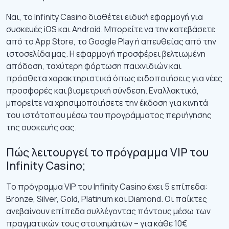
Ναι, το Infinity Casino διαθέτει ειδική εφαρμογή για
συσκευές iOS και Android. Μπορείτε να την κατεβάσετε
από το App Store, το Google Play ή απευθείας από την
ιστοσελίδα μας. Η εφαρμογή προσφέρει βελτιωμένη
απόδοση, ταχύτερη φόρτωση παιχνιδιών και
πρόσθετα χαρακτηριστικά όπως ειδοποιήσεις για νέες
προσφορές και βιομετρική σύνδεση. Εναλλακτικά,
μπορείτε να χρησιμοποιήσετε την έκδοση για κινητά
του ιστότοπου μέσω του προγράμματος περιήγησης
της συσκευής σας.
Πώς λειτουργεί το πρόγραμμα VIP του
Infinity Casino;
Το πρόγραμμα VIP του Infinity Casino έχει 5 επίπεδα:
Bronze, Silver, Gold, Platinum και Diamond. Οι παίκτες
ανεβαίνουν επίπεδα συλλέγοντας πόντους μέσω των
πραγματικών τους στοιχημάτων – για κάθε 10€