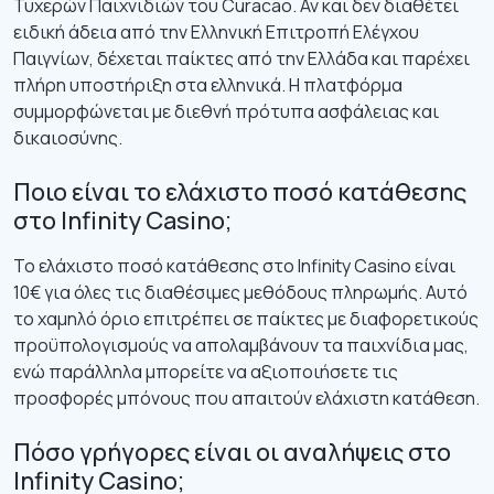
Τυχερών Παιχνιδιών του Curacao. Αν και δεν διαθέτει
ειδική άδεια από την Ελληνική Επιτροπή Ελέγχου
Παιγνίων, δέχεται παίκτες από την Ελλάδα και παρέχει
πλήρη υποστήριξη στα ελληνικά. Η πλατφόρμα
συμμορφώνεται με διεθνή πρότυπα ασφάλειας και
δικαιοσύνης.
Ποιο είναι το ελάχιστο ποσό κατάθεσης
στο Infinity Casino;
Το ελάχιστο ποσό κατάθεσης στο Infinity Casino είναι
10€ για όλες τις διαθέσιμες μεθόδους πληρωμής. Αυτό
το χαμηλό όριο επιτρέπει σε παίκτες με διαφορετικούς
προϋπολογισμούς να απολαμβάνουν τα παιχνίδια μας,
ενώ παράλληλα μπορείτε να αξιοποιήσετε τις
προσφορές μπόνους που απαιτούν ελάχιστη κατάθεση.
Πόσο γρήγορες είναι οι αναλήψεις στο
Infinity Casino;