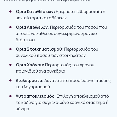
Όρια Καταθέσεων:
Ημερήσια, εβδομαδιαία ή
μηνιαία όρια καταθέσεων
Όρια Απωλειών:
Περιορισμός του ποσού που
μπορεί να χαθεί σε συγκεκριμένο χρονικό
διάστημα
Όρια Στοιχηματισμού:
Περιορισμός του
συνολικού ποσού των στοιχημάτων
Όρια Χρόνου:
Περιορισμός του χρόνου
παιχνιδιού ανά συνεδρία
Διαλείμματα:
Δυνατότητα προσωρινής παύσης
του λογαριασμού
Αυτοαποκλεισμός:
Επιλογή αποκλεισμού από
το καζίνο για συγκεκριμένο χρονικό διάστημα ή
μόνιμα