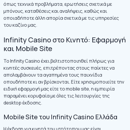
όπως τεχνικά προβλήματα, ερωτήσεις σχετικά με
μπόνους, καταθέσεις και αναλήψεις, καθώς και
οποιαδήποτε άλλη απορία σχετικά με τις υπηρεσίες
του καζίνο μας.
Infinity Casino στο Κινητό: Εφαρμογή
και Mobile Site
Το Infinity Casino έχει βελτιστοποιηθεί πλήρως για
κινητές συσκευές, επιτρέποντας στους παίκτες να
απολαμβάνουν τα αγαπημένα τους παιχνίδια
οπουδήποτε κι αν βρίσκονται. Είτε χρησιμοποιείτε την
ειδική εφαρμογή μας είτε το mobile site, η εμπειρία
παραμένει κορυφαία με όλες τις λειτουργίες της
desktop έκδοσης.
Mobile Site του Infinity Casino Ελλάδα
Η έκδοση για κινητά του ιστότοπου μας είναι