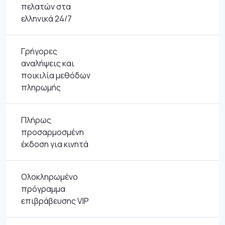
πελατών στα
ελληνικά 24/7
Γρήγορες
αναλήψεις και
ποικιλία μεθόδων
πληρωμής
Πλήρως
προσαρμοσμένη
έκδοση για κινητά
Ολοκληρωμένο
πρόγραμμα
επιβράβευσης VIP