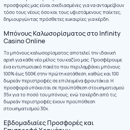
προσφορές μας είναι σχεδιασμένες για να ανταμείβουν
τόσο τους νέους όσο και τους υφιστάμενους παίκτες,
δημιουργώντας πρόσθετες ευκαιρίες για κέρδη.
Μπόνους Καλωσορίσματος στο Infinity
Casino Online
Το μπόνους καλωσορίσματος αποτελεί την ιδανική
αρχή για κάθε νέο μέλος του καζίνο μας. Προσφέρουμε
ένα εντυπωσιακό πακέτο που περιλαμβάνει μπόνους
100% έως 500€ στην πρώτη κατάθεση, καθώς και 100
δωρεάν περιστροφές σε επιλεγμένα φρουτάκια. Η
προσφορά υπόκειται σε προϋπόθεση στοιχηματισμού
35x για το ποσό του μπόνους, ενώ τα κέρδη από τις
δωρεάν περιστροφές έχουν προϋπόθεση
στοιχηματισμού 30x.
Εβδομαδιαίες Προσφορές και