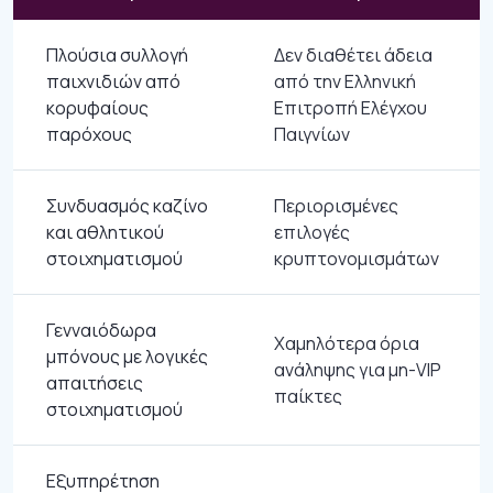
Πλούσια συλλογή
Δεν διαθέτει άδεια
παιχνιδιών από
από την Ελληνική
κορυφαίους
Επιτροπή Ελέγχου
παρόχους
Παιγνίων
Συνδυασμός καζίνο
Περιορισμένες
και αθλητικού
επιλογές
στοιχηματισμού
κρυπτονομισμάτων
Γενναιόδωρα
Χαμηλότερα όρια
μπόνους με λογικές
ανάληψης για μη-VIP
απαιτήσεις
παίκτες
στοιχηματισμού
Εξυπηρέτηση