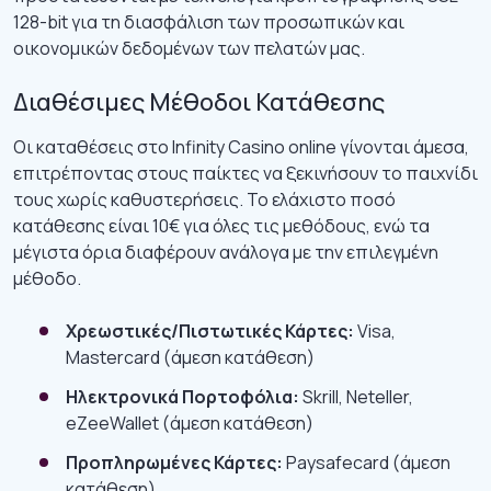
128-bit για τη διασφάλιση των προσωπικών και
οικονομικών δεδομένων των πελατών μας.
Διαθέσιμες Μέθοδοι Κατάθεσης
Οι καταθέσεις στο Infinity Casino online γίνονται άμεσα,
επιτρέποντας στους παίκτες να ξεκινήσουν το παιχνίδι
τους χωρίς καθυστερήσεις. Το ελάχιστο ποσό
κατάθεσης είναι 10€ για όλες τις μεθόδους, ενώ τα
μέγιστα όρια διαφέρουν ανάλογα με την επιλεγμένη
μέθοδο.
Χρεωστικές/Πιστωτικές Κάρτες:
Visa,
Mastercard (άμεση κατάθεση)
Ηλεκτρονικά Πορτοφόλια:
Skrill, Neteller,
eZeeWallet (άμεση κατάθεση)
Προπληρωμένες Κάρτες:
Paysafecard (άμεση
κατάθεση)