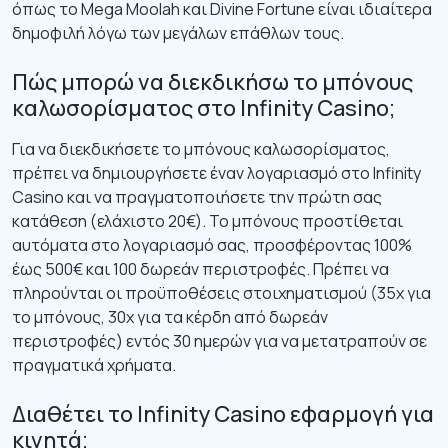
όπως το Mega Moolah και Divine Fortune είναι ιδιαίτερα
δημοφιλή λόγω των μεγάλων επάθλων τους.
Πώς μπορώ να διεκδικήσω το μπόνους
καλωσορίσματος στο Infinity Casino;
Για να διεκδικήσετε το μπόνους καλωσορίσματος,
πρέπει να δημιουργήσετε έναν λογαριασμό στο Infinity
Casino και να πραγματοποιήσετε την πρώτη σας
κατάθεση (ελάχιστο 20€). Το μπόνους προστίθεται
αυτόματα στο λογαριασμό σας, προσφέροντας 100%
έως 500€ και 100 δωρεάν περιστροφές. Πρέπει να
πληρούνται οι προϋποθέσεις στοιχηματισμού (35x για
το μπόνους, 30x για τα κέρδη από δωρεάν
περιστροφές) εντός 30 ημερών για να μετατραπούν σε
πραγματικά χρήματα.
Διαθέτει το Infinity Casino εφαρμογή για
κινητά;