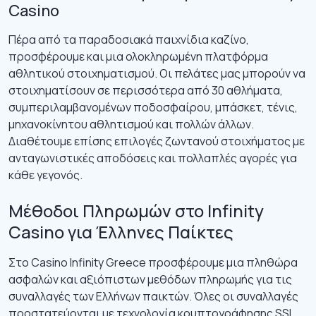
Casino
Πέρα από τα παραδοσιακά παιχνίδια καζίνο,
προσφέρουμε και μια ολοκληρωμένη πλατφόρμα
αθλητικού στοιχηματισμού. Οι πελάτες μας μπορούν να
στοιχηματίσουν σε περισσότερα από 30 αθλήματα,
συμπεριλαμβανομένων ποδοσφαίρου, μπάσκετ, τένις,
μηχανοκίνητου αθλητισμού και πολλών άλλων.
Διαθέτουμε επίσης επιλογές ζωντανού στοιχήματος με
ανταγωνιστικές αποδόσεις και πολλαπλές αγορές για
κάθε γεγονός.
Μέθοδοι Πληρωμών στο Infinity
Casino για Έλληνες Παίκτες
Στο Casino Infinity Greece προσφέρουμε μια πληθώρα
ασφαλών και αξιόπιστων μεθόδων πληρωμής για τις
συναλλαγές των Ελλήνων παικτών. Όλες οι συναλλαγές
προστατεύονται με τεχνολογία κρυπτογράφησης SSL