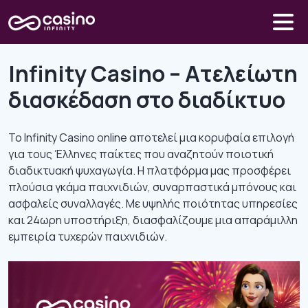
Infinity Casino – Ατελείωτη
διασκέδαση στο διαδίκτυο
Το Infinity Casino online αποτελεί μια κορυφαία επιλογή
για τους Έλληνες παίκτες που αναζητούν ποιοτική
διαδικτυακή ψυχαγωγία. Η πλατφόρμα μας προσφέρει
πλούσια γκάμα παιχνιδιών, συναρπαστικά μπόνους και
ασφαλείς συναλλαγές. Με υψηλής ποιότητας υπηρεσίες
και 24ωρη υποστήριξη, διασφαλίζουμε μια απαράμιλλη
εμπειρία τυχερών παιχνιδιών.